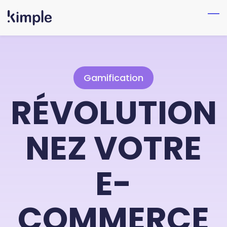
Skip
to
main
content
Gamification
RÉVOLUTION
NEZ VOTRE
E-
COMMERCE