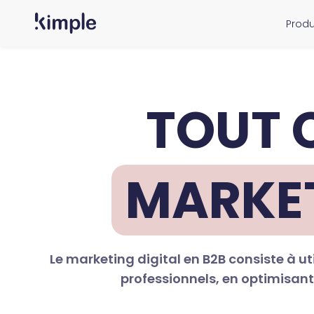
Skip
Produ
to
main
content
TOUT 
MARKET
Le marketing digital en B2B consiste à uti
professionnels, en optimisant 