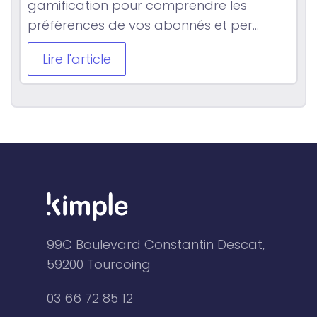
gamification pour comprendre les
préférences de vos abonnés et per...
Lire l'article
99C Boulevard Constantin Descat,
59200 Tourcoing
03 66 72 85 12