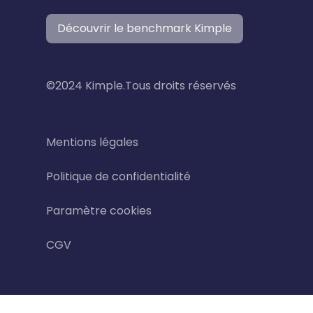
Découvrir le benchmark Kimple
©2024 Kimple.Tous droits réservés
Mentions légales
Politique de confidentialité
Paramètre cookies
CGV