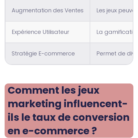
Augmentation des Ventes
Les jeux peuven
Expérience Utilisateur
La gamification
Stratégie E-commerce
Permet de dive
Comment les jeux 
marketing influencent-
ils le taux de conversion 
en e-commerce ? 