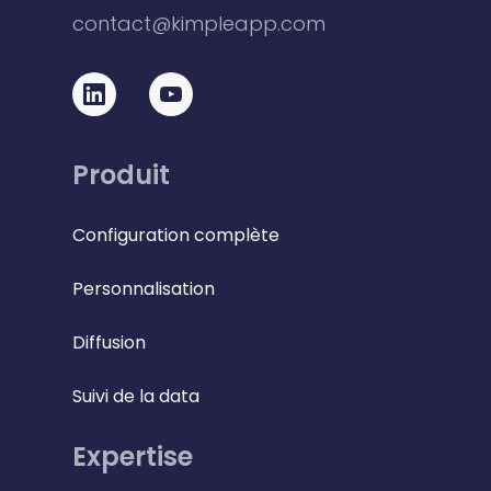
contact@kimpleapp.com
Produit
Configuration complète
Personnalisation
Diffusion
Suivi de la data
Expertise