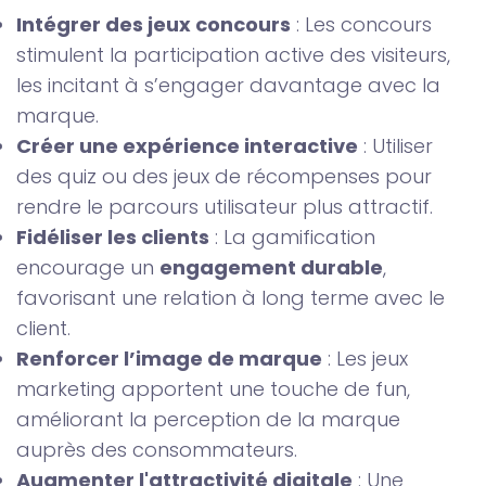
Intégrer des jeux concours
: Les concours
stimulent la participation active des visiteurs,
les incitant à s’engager davantage avec la
marque.
Créer une expérience interactive
: Utiliser
des quiz ou des jeux de récompenses pour
rendre le parcours utilisateur plus attractif.
Fidéliser les clients
: La gamification
encourage un
engagement durable
,
favorisant une relation à long terme avec le
client.
Renforcer l’image de marque
: Les jeux
marketing apportent une touche de fun,
améliorant la perception de la marque
auprès des consommateurs.
Augmenter l'attractivité digitale
: Une