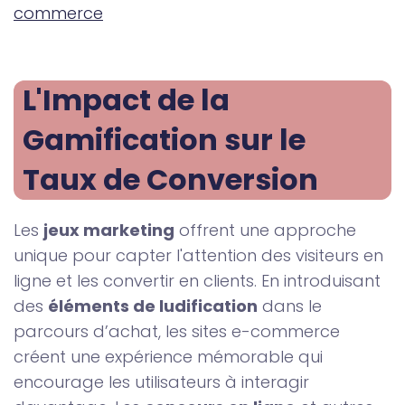
commerce
L'Impact de la 
Gamification sur le 
Taux de Conversion
Les
jeux marketing
offrent une approche
unique pour capter l'attention des visiteurs en
ligne et les convertir en clients. En introduisant
des
éléments de ludification
dans le
parcours d’achat, les sites e-commerce
créent une expérience mémorable qui
encourage les utilisateurs à interagir