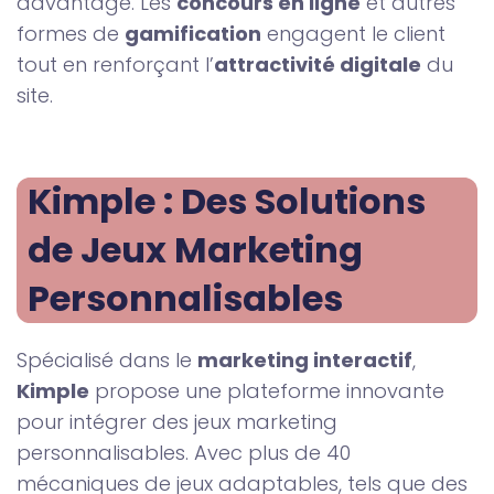
davantage. Les
concours en ligne
et autres
formes de
gamification
engagent le client
tout en renforçant l’
attractivité digitale
du
site.
Kimple : Des Solutions 
de Jeux Marketing 
Personnalisables
Spécialisé dans le
marketing interactif
,
Kimple
propose une plateforme innovante
pour intégrer des jeux marketing
personnalisables. Avec plus de 40
mécaniques de jeux adaptables, tels que des