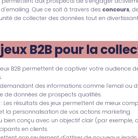
eux permettent aux prospects de s'engager activeme
'emailing. Que ce soit à travers des
concours
, d
nité de collecter des données tout en divertissant 
eux B2B pour la collec
 jeux B2B permettent de captiver votre audience de
.
 demandant des informations comme l'email ou de
se de données de prospects qualifiés.
: Les résultats des jeux permettent de mieux comp
 et la personnalisation de vos actions marketing.
eu bien conçu avec un objectif clair (par exemple, o
ipants en clients.
mettent non seulement d'attirer de nouveaux leads,