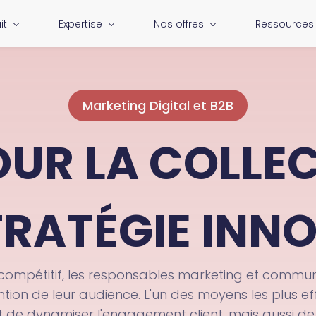
it
Expertise
Nos offres
Ressources
Marketing Digital et B2B
OUR LA COLLEC
TRATÉGIE INN
ompétitif, les responsables marketing et communi
tion de leur audience. L'un des moyens les plus effic
de dynamiser l'engagement client, mais aussi de bo