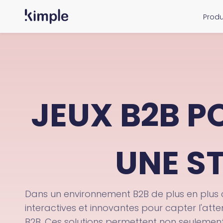
Skip
Produ
to
main
content
JEUX B2B P
UNE S
Dans un environnement B2B de plus en plus c
interactives et innovantes pour capter l'atten
B2B. Ces solutions permettent non seulement 