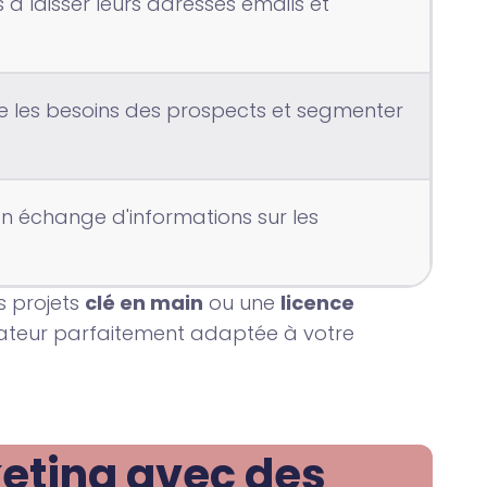
ts à laisser leurs adresses emails et
e les besoins des prospects et segmenter
en échange d'informations sur les
es projets
clé en main
ou une
licence
isateur parfaitement adaptée à votre
ting avec des 