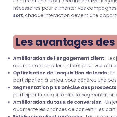
En offrant une expérience interactive, les j
nécessaires pour alimenter vos campagnes d
sort
, chaque interaction devient une opportu
Les avantages des j
Amélioration de l'engagement client
: Les
augmentant ainsi leur intérêt pour vos offres
Optimisation de l'acquisition de leads
: En
participation à un jeu, vous générez une ba
Segmentation plus précise des prospects
participants, ce qui facilite la segmentation
Amélioration du taux de conversion
: Un j
augmente les chances de convertir les partic
Fidélisation client renforcée
: Les jeux per