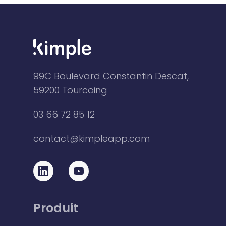
99C Boulevard Constantin Descat,
59200 Tourcoing
03 66 72 85 12
contact@kimpleapp.com
Produit