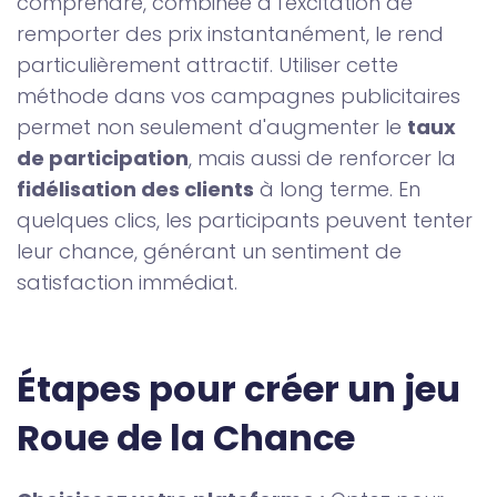
comprendre, combinée à l'excitation de
remporter des prix instantanément, le rend
particulièrement attractif. Utiliser cette
méthode dans vos campagnes publicitaires
permet non seulement d'augmenter le
taux
de participation
, mais aussi de renforcer la
fidélisation des clients
à long terme. En
quelques clics, les participants peuvent tenter
leur chance, générant un sentiment de
satisfaction immédiat.
Étapes pour créer un jeu 
Roue de la Chance