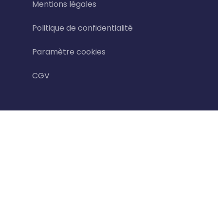
Mentions légales
Politique de confidentialité
Paramètre cookies
CGV