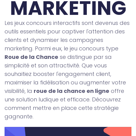
MARKETING
Les jeux concours interactifs sont devenus des
outils essentiels pour captiver l'attention des
clients et dynamiser les campagnes
marketing. Parmi eux, le jeu concours type
Roue de la Chance
se distingue par sa
simplicité et son attractivité. Que vous
souhaitiez booster l'engagement client,
maximiser la fidélisation ou augmenter votre
visibilité, la
roue de la chance en ligne
offre
une solution ludique et efficace. Découvrez
comment mettre en place cette stratégie
gagnante.