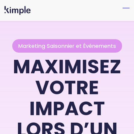
Skip
to
main
content
Marketing Saisonnier et Événements
MAXIMISEZ
VOTRE
IMPACT
LORS D’UN