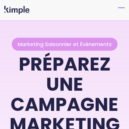
Skip
to
main
content
Marketing Saisonnier et Événements
PRÉPAREZ
UNE
CAMPAGNE
MARKETING