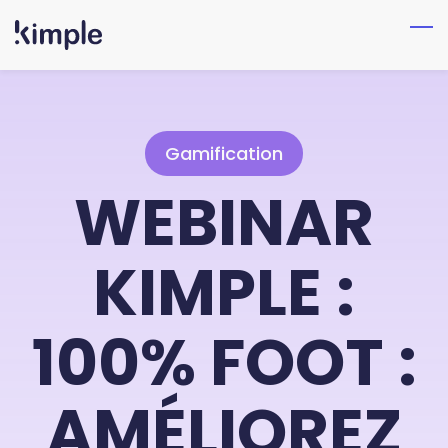
Skip
to
main
content
Gamification
WEBINAR
KIMPLE :
100% FOOT :
AMÉLIOREZ