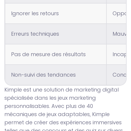
Ignorer les retours
Opport
Erreurs techniques
Mauvais
Pas de mesure des résultats
Incapa
Non-suivi des tendances
Concou
Kimple est une solution de marketing digital
spécialisée dans les jeux marketing
personnalisables. Avec plus de 40
mécaniques de jeux adaptables, Kimple
permet de créer des expériences immersives
telles que des concours et des quiz sur divers