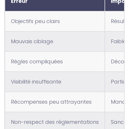
Erreur
Impac
Objectifs peu clairs
Résulta
Mauvais ciblage
Faible 
Règles compliquées
Décour
Visibilité insuffisante
Partici
Récompenses peu attrayantes
Manqu
Non-respect des réglementations
Sancti