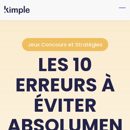
Skip
to
main
content
Jeux Concours et Stratégies
LES 10
ERREURS À
ÉVITER
ABSOLUMEN